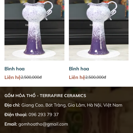
Bình hoa
Bình hoa
Liên hệ
Liên hệ
2,500,000đ
2,500,000đ
GỐM HỎA THỔ - TERRAFIRE CERAMICS
Địa chỉ:
Giang Cao, Bát Tràng, Gia Lâm, Hà Nội, Việt Nam
Điện thoại:
096 293 79 37
Email:
gomhoatho@gmail.com