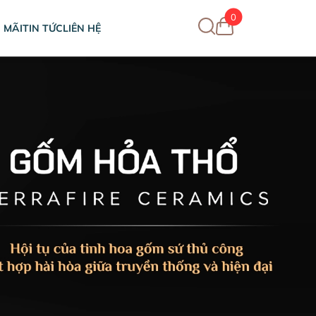
0
 MÃI
TIN TỨC
LIÊN HỆ