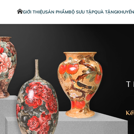
GIỚI THIỆU
SẢN PHẨM
BỘ SƯU TẬP
QUÀ TẶNG
KHUYẾN
Sản phẩm trang trí
Men lam
Bình hoa tráng men, bình hoa hiện
đại
Bình hoa đổ khuôn vẽ màu Acrylic
Bình hoa vuốt tay vẽ màu Acrylic
Bình hoa vuốt tay vẽ men màu
Bình hoa vuốt tay đắp nổi
Đĩa trang trí
Bình Hút Lộc