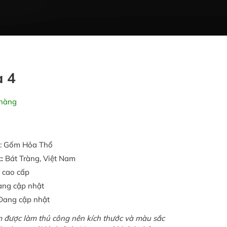
a 4
hàng
: Gốm Hỏa Thổ
t:
Bát Tràng, Việt Nam
ứ cao cấp
ang cập nhật
 Đang cập nhật
được làm thủ công nên kích thước và màu sắc