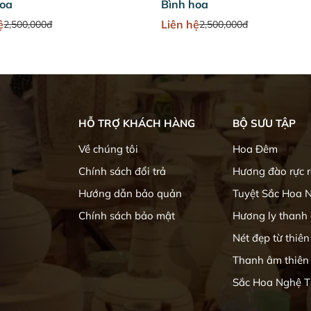
hoa
Bình hoa
ệ
Liên hệ
2,500,000đ
2,500,000đ
HỖ TRỢ KHÁCH HÀNG
BỘ SƯU TẬP
Về chúng tôi
Hoa Đêm
Chính sách đổi trả
Hương đào rực 
Hướng dẫn bảo quản
Tuyệt Sắc Hoa 
Chính sách bảo mật
Hương ly thanh
Nét đẹp từ thiên
Thanh âm thiên
Sắc Hoa Nghệ T