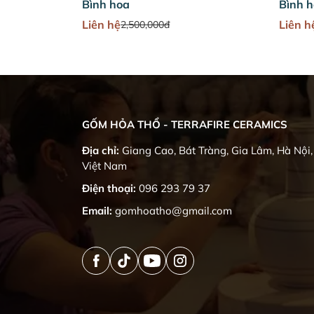
Bình hoa
Bình 
Liên hệ
Liên h
2,500,000đ
GỐM HỎA THỔ - TERRAFIRE CERAMICS
Địa chỉ:
Giang Cao, Bát Tràng, Gia Lâm, Hà Nội,
Việt Nam
Điện thoại:
096 293 79 37
Email:
gomhoatho@gmail.com