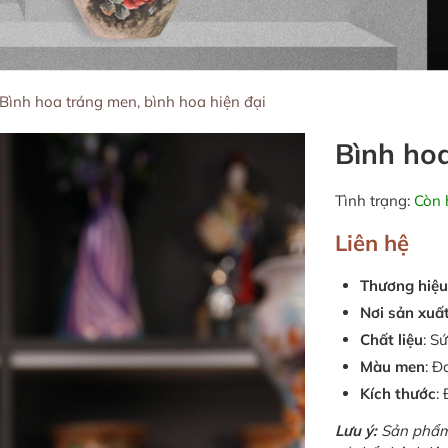
Bình hoa tráng men, bình hoa hiện đại
Bình ho
Tình trạng:
Còn 
Liên hệ
Thương hiệu
Nơi sản xuấ
Chất liệu
: S
Màu men
: Đ
Kích thước
:
Lưu ý:
Sản phẩm 