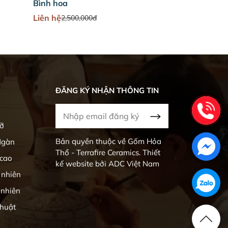
Bình hoa
Bình hoa
Liên hệ
Liên hệ
2,500,000đ
2,500,
ĐĂNG KÝ NHẬN THÔNG TIN
rỡ
Bản quyền thuộc về Gốm Hỏa
Ngàn
Thổ - Terrafire Ceramics. Thiết
 cao
kế website bởi ADC Việt Nam
 nhiên
 nhiên
huật