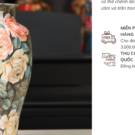
có thể chênh lệ
cảm và trân trọ
MIỄN P
HÀNG
Cho đơ
3.000.
THU C
QUỐC
Đồng k