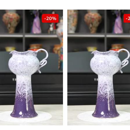
-20%
-