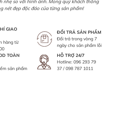
ch nhẹ so với hình ảnh. Mong quý khách thông
ng nét đẹp độc đáo của từng sản phẩm!
HÍ GIAO
ĐỔI TRẢ SẢN PHẨM
Đổi trả trong vòng 7
n hàng từ
ngày cho sản phẩm lỗi
000
OD TOÀN
HỖ TRỢ 24/7
Hotline:
096 293 79
iểm sản phẩm
37
/
098 787 1011