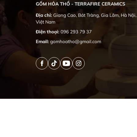
Gốm sứ Tâm Linh
GỐM HỎA THỔ - TERRAFIRE CERAMICS
Địa chỉ:
Giang Cao, Bát Tràng, Gia Lâm, Hà Nội,
Việt Nam
Điện thoại:
096 293 79 37
Email:
gomhoatho@gmail.com