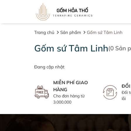
Trang chủ
Sản phẩm
Gốm sứ Tâm Linh
Gốm sứ Tâm Linh
(
0
Sản p
Đang cập nhật
Loại sản phẩm
Kh
MIỄN PHÍ GIAO
ĐỔI
Sản phẩm trang trí
HÀNG
Đổi 
Cho đơn hàng từ
Bộ trà/ Cà phê
lỗi
3.000.000
Hũ gạo, chum vò rượu, bình nậm
rượu
Gốm sứ cảnh quan, trang trí