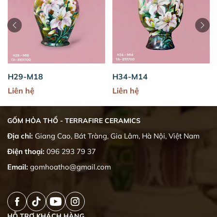
H29-M18
H34-M14
Liên hệ
Liên hệ
GỐM HỎA THỔ - TERRAFIRE CERAMICS
Địa chỉ:
Giang Cao, Bát Tràng, Gia Lâm, Hà Nội, Việt Nam
Điện thoại:
096 293 79 37
Email:
gomhoatho@gmail.com
HỖ TRỢ KHÁCH HÀNG