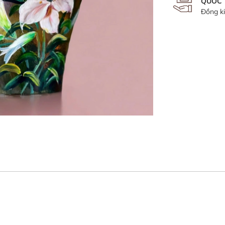
QUỐC
Đồng k