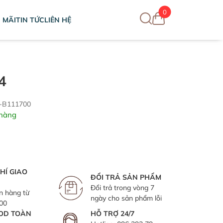
0
 MÃI
TIN TỨC
LIÊN HỆ
4
A-B111700
hàng
HÍ GIAO
ĐỔI TRẢ SẢN PHẨM
Đổi trả trong vòng 7
n hàng từ
ngày cho sản phẩm lỗi
000
OD TOÀN
HỖ TRỢ 24/7