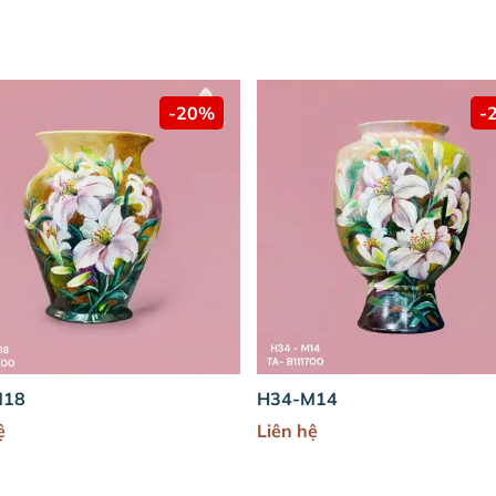
-20%
-20%
H34-M14
Liên hệ