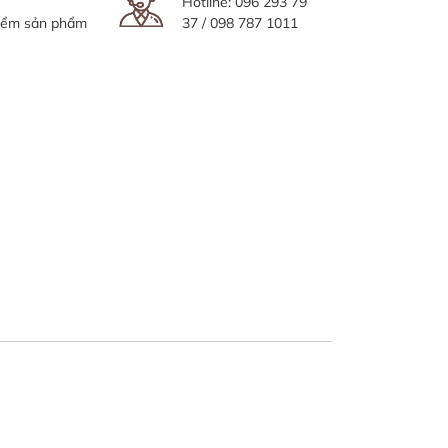
Hotline:
096 293 79
iểm sản phẩm
37
/
098 787 1011