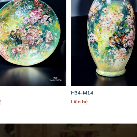
-M14
H35-M20
 hệ
Liên hệ