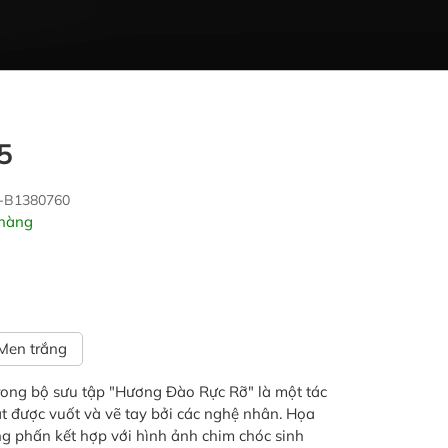
5
A-B1380760
hàng
Men trắng
ong bộ sưu tập "Hương Đào Rực Rỡ" là một tác
 được vuốt và vẽ tay bởi các nghệ nhân. Họa
ng phấn kết hợp với hình ảnh chim chóc sinh