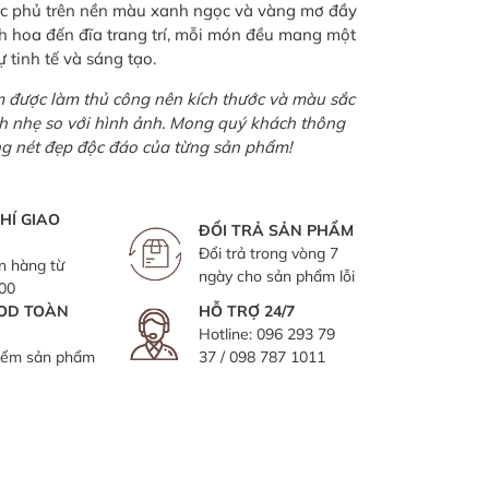
ợc phủ trên nền màu xanh ngọc và vàng mơ đầy
nh hoa đến đĩa trang trí, mỗi món đều mang một
 tinh tế và sáng tạo.
được làm thủ công nên kích thước và màu sắc
ch nhẹ so với hình ảnh. Mong quý khách thông
ng nét đẹp độc đáo của từng sản phẩm!
HÍ GIAO
ĐỔI TRẢ SẢN PHẨM
Đổi trả trong vòng 7
n hàng từ
ngày cho sản phẩm lỗi
000
OD TOÀN
HỖ TRỢ 24/7
Hotline:
096 293 79
iểm sản phẩm
37
/
098 787 1011