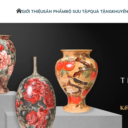
GIỚI THIỆU
SẢN PHẨM
BỘ SƯU TẬP
QUÀ TẶNG
KHUYẾN
Sản phẩm trang trí
Men lam
Bình hoa tráng men, bình hoa hiện
đại
Bình hoa đổ khuôn vẽ màu Acrylic
Bình hoa vuốt tay vẽ màu Acrylic
Bình hoa vuốt tay vẽ men màu
Bình hoa vuốt tay đắp nổi
Đĩa trang trí
Bình Hút Lộc