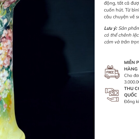
động, tất cả đư
cuốn hút. Từ bì
câu chuyện về sự
Lưu ý:
Sản phẩm 
có thể chênh lệ
cảm và trân trọ
MIỄN P
HÀNG
Cho đơ
3.000.
THU C
QUỐC
Đồng k