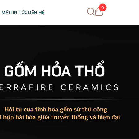
0
 MÃI
TIN TỨC
LIÊN HỆ